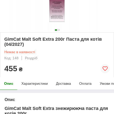
GimCat Malt Soft Extra 200г Паста для котів
(04/2027)
Немає в наявності
Код: 148
Роздріб
455
₴
Опис
Характеристики
Доставка
Оплата
Умови п
Опис
GimCat Malt Soft Extra знежирююча паста для
котів 200г