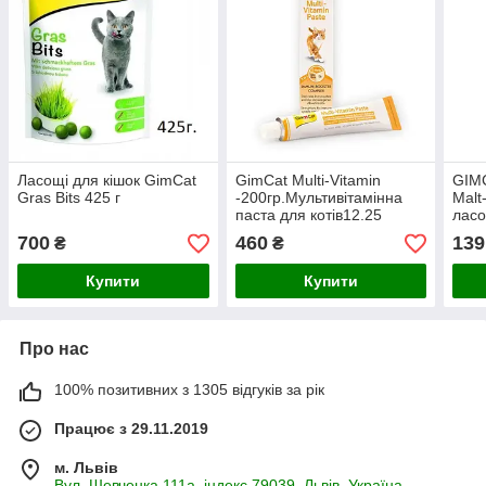
Ласощі для кішок GimCat
GimCat Multi-Vitamin
GIMC
Gras Bits 425 г
-200гр.Мультивітамінна
Malt
паста для котів12.25
ласо
700
460
139
₴
₴
Купити
Купити
Про нас
100% позитивних з 1305 відгуків за рік
Працює з 29.11.2019
м. Львів
Вул. Шевченка 111а, індекс 79039, Львів, Україна