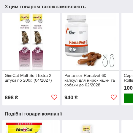
З цим товаром також замовляють
GimCat Malt Soft Extra 2
Реналвет Renalvet 60
Сирн
штуки по 200г. (04/2027)
капсул для нирок кішки та
Rolli
собаки до 02/2028
100
898
940
₴
₴
Подібні товари компанії