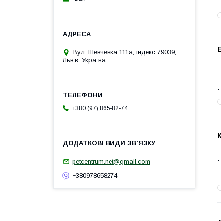
Е
Вул. Шевченка 111а, індекс 79039,
Львів, Україна
+380 (97) 865-82-74
К
petcentrum.net@gmail.com
+380978658274