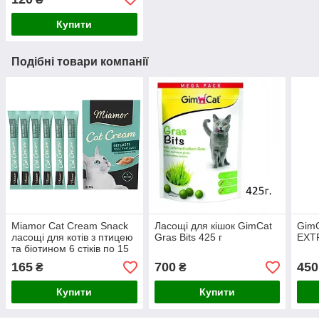
Купити
Подібні товари компанії
Miamor Cat Cream Snack
Ласощі для кішок GimCat
GimC
ласощі для котів з птицею
Gras Bits 425 г
EXTR
та біотином 6 стіків по 15
грам
165
700
450
₴
₴
Купити
Купити