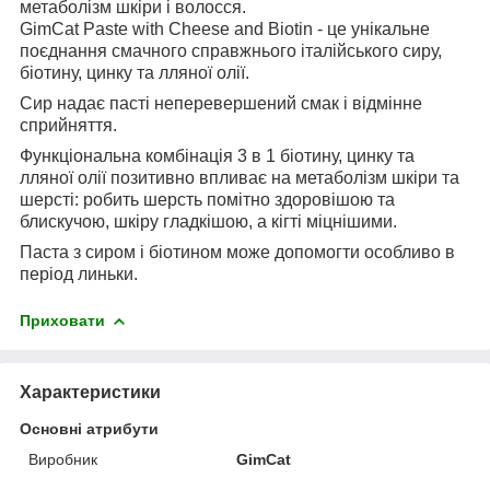
метаболізм шкіри і волосся.
GimCat Paste with Cheese and Biotin - це унікальне
поєднання смачного справжнього італійського сиру,
біотину, цинку та лляної олії.
Сир надає пасті неперевершений смак і відмінне
сприйняття.
Функціональна комбінація 3 в 1 біотину, цинку та
лляної олії позитивно впливає на метаболізм шкіри та
шерсті: робить шерсть помітно здоровішою та
блискучою, шкіру гладкішою, а кігті міцнішими.
Паста з сиром і біотином може допомогти особливо в
період линьки.
Приховати
Характеристики
Основні атрибути
Виробник
GimCat