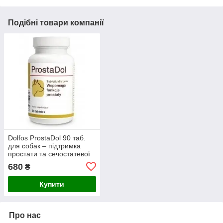
Подібні товари компанії
Dolfos ProstaDol 90 таб.
для собак – підтримка
простати та сечостатевої
системи
680
₴
Купити
Про нас