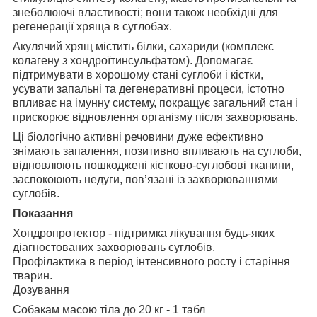
знеболюючі властивості; вони також необхідні для
регенерації хряща в суглобах.
Акулячий хрящ містить білки, сахариди (комплекс
колагену з хондроїтинсульфатом). Допомагає
підтримувати в хорошому стані суглоби і кістки,
усувати запальні та дегенеративні процеси, істотно
впливає на імунну систему, покращує загальний стан і
прискорює відновлення організму після захворювань.
Ці біологічно активні речовини дуже ефективно
знімають запалення, позитивно впливають на суглоби,
відновлюють пошкоджені кістково-суглобові тканини,
заспокоюють недуги, пов’язані із захворюваннями
суглобів.
Показання
Хондропротектор - підтримка лікування будь-яких
діагностованих захворювань суглобів.
Профілактика в період інтенсивного росту і старіння
тварин.
Дозування
Собакам масою тіла до 20 кг - 1 табл