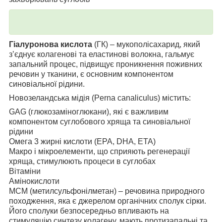
Гіалуронова кислота
(ГК) – мукополісахарид, який
з’єднує колагенові та еластинові волокна, гальмує
запальний процес, підвищує проникнення поживних
речовин у тканини, є основним компонентом
синовіальної рідини.
Новозеландська мідія (Perna canaliculus) містить:
GAG (глюкозаміноглюкани), які є важливим
компонентом суглобового хряща та синовіальної
рідини
Омега 3 жирні кислоти (EPA, DHA, ETA)
Макро і мікроелементи, що сприяють регенерації
хряща, стимулюють процеси в суглобах
Вітаміни
Амінокислоти
МСМ (метилсульфонілметан) – речовина природного
походження, яка є джерелом органічних сполук сірки.
Його сполуки безпосередньо впливають на
стимуляцію синтезу колагену, мають протизапальні та