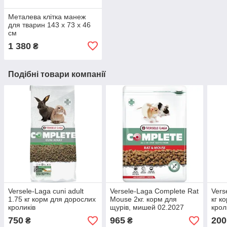
Металева клітка манеж
для тварин 143 х 73 х 46
см
1 380
₴
Подібні товари компанії
Versele-Laga cuni adult
Versele-Laga Complete Rat
Vers
1.75 кг корм для дорослих
Mouse 2кг. корм для
кг к
кроликів
щурів, мишей 02.2027
крол
750
965
200
₴
₴