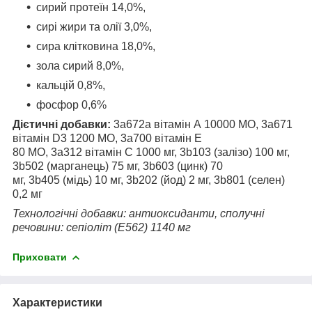
сирий протеїн 14,0%,
сирі жири та олії 3,0%,
сира клітковина 18,0%,
зола сирий 8,0%,
кальцій 0,8%,
фосфор 0,6%
Дієтичні добавки:
3a672a вітамін А 10000 МО, 3a671
вітамін D3 1200 МО, 3a700 вітамін Е
80 МО, 3a312 вітамін С 1000 мг, 3b103 (залізо) 100 мг,
3b502 (марганець) 75 мг, 3b603 (цинк) 70
мг, 3b405 (мідь) 10 мг, 3b202 (йод) 2 мг, 3b801 (селен)
0,2 мг
Технологічні добавки: антиоксиданти, сполучні
речовини: сепіоліт (E562) 1140 мг
Приховати
Характеристики