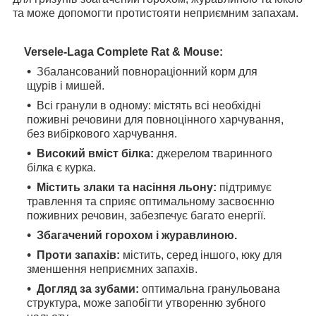
та може допомогти протистояти неприємним запахам.
Versele-Laga Complete Rat & Mouse:
Збалансований повнораціонний корм для
щурів і мишей.
Всі гранули в одному: містять всі необхідні
поживні речовини для повноцінного харчування,
без вибіркового харчування.
Високий вміст білка:
джерелом тваринного
білка є курка.
Містить злаки та насіння льону:
підтримує
травлення та сприяє оптимальному засвоєнню
поживних речовин, забезпечує багато енергії.
Збагачений горохом і журавлиною.
Проти запахів:
містить, серед іншого, юку для
зменшення неприємних запахів.
Догляд за зубами:
оптимальна гранульована
структура, може запобігти утворенню зубного