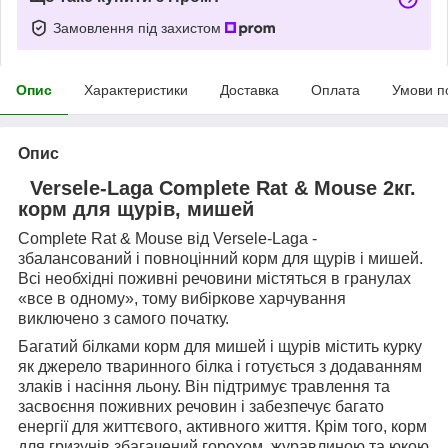
Замовлення під захистом
Опис
Характеристики
Доставка
Оплата
Умови п
Опис
Versele-Laga Complete Rat & Mouse 2кг.
корм для щурів, мишей
Complete Rat & Mouse від Versele-Laga -
збалансований і повноцінний корм для щурів і мишей.
Всі необхідні поживні речовини містяться в гранулах
«все в одному», тому вибіркове харчування
виключено з самого початку.
Багатий білками корм для мишей і щурів містить курку
як джерело тваринного білка і готується з додаванням
злаків і насіння льону. Він підтримує травлення та
засвоєння поживних речовин і забезпечує багато
енергії для життєвого, активного життя. Крім того, корм
для гризунів збагачений горохом, журавлиною та юкою