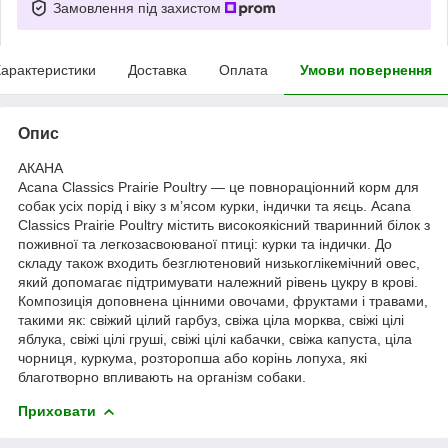
Замовлення під захистом
арактеристики
Доставка
Оплата
Умови повернення
Опис
АКАНА
Acana Classics Prairie Poultry — це повнораціонний корм для
собак усіх порід і віку з м’ясом курки, індички та яєць. Acana
Classics Prairie Poultry містить високоякісний тваринний білок з
поживної та легкозасвоюваної птиці: курки та індички. До
складу також входить безглютеновий низькоглікемічний овес,
який допомагає підтримувати належний рівень цукру в крові.
Композиція доповнена цінними овочами, фруктами і травами,
такими як: свіжий цілий гарбуз, свіжа ціла морква, свіжі цілі
яблука, свіжі цілі груші, свіжі цілі кабачки, свіжа капуста, ціла
чорниця, куркума, розторопша або корінь лопуха, які
благотворно впливають на організм собаки.
Приховати