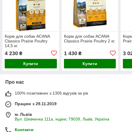
Корм для собак ACANA
Корм для собак ACANA
Корм
Classics Prairie Poultry
Classics Prairie Poultry 2 кг.
Prair
14,5 кг.
4 230
1 430
3 0
₴
₴
Купити
Купити
Про нас
100% позитивних з 1305 відгуків за рік
Працює з 29.11.2019
м. Львів
Вул. Шевченка 111а, індекс 79039, Львів, Україна
Контакти