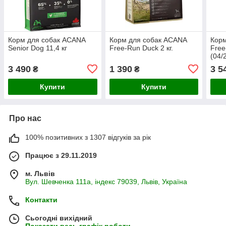
Корм для собак ACANA
Корм для собак ACANA
Корм
Senior Dog 11,4 кг
Free-Run Duck 2 кг.
Free
(04/
3 490
1 390
3 5
₴
₴
Купити
Купити
Про нас
100% позитивних з 1307 відгуків за рік
Працює з 29.11.2019
м. Львів
Вул. Шевченка 111а, індекс 79039, Львів, Україна
Контакти
Сьогодні вихідний
Показати весь графік роботи