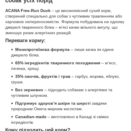
собак усіх порід
ACANA Free-Run Duck
– це високоякісний сухий корм,
створений спеціально для собак з чутливим травленням або
харчовою непереносимістю. Формула побудована на одному
джерелі тваринного білка – м’ясі качки вільного вигулу, що
зменшує ризик алергічних реакцій.
Переваги корму:
Монопротеїнова формула
– лише качка як єдине
джерело білка.
65% інгредієнтів тваринного походження
– м’ясо,
печінка, хрящі.
35% овочів, фруктів і трав
– гарбуз, морква, яблуко,
груша.
Без зернових
– підходить собакам з алергіями та
чутливим шлунком.
Підтримує здоров’я шкіри та шерсті
завдяки
природним Омега-жирним кислотам.
Canadian-made
– виготовлено в Канаді зі свіжих
інгредієнтів.
Кому підходить цей корм?