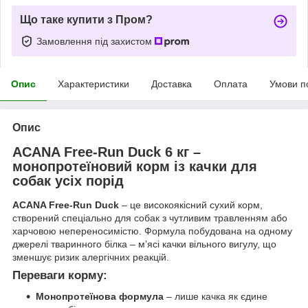
Що таке купити з Пром?
Замовлення під захистом
Опис
Характеристики
Доставка
Оплата
Умови п
Опис
ACANA Free-Run Duck 6 кг –
монопротеїновий корм із качки для
собак усіх порід
ACANA Free-Run Duck
– це високоякісний сухий корм,
створений спеціально для собак з чутливим травленням або
харчовою непереносимістю. Формула побудована на одному
джерелі тваринного білка – м’ясі качки вільного вигулу, що
зменшує ризик алергічних реакцій.
Переваги корму:
Монопротеїнова формула
– лише качка як єдине