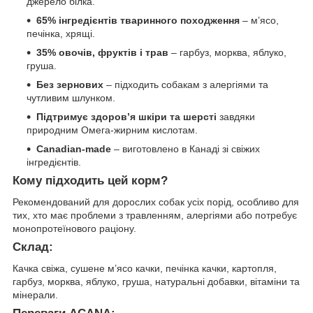
джерело білка.
65% інгредієнтів тваринного походження
– м’ясо,
печінка, хрящі.
35% овочів, фруктів і трав
– гарбуз, морква, яблуко,
груша.
Без зернових
– підходить собакам з алергіями та
чутливим шлунком.
Підтримує здоров’я шкіри та шерсті
завдяки
природним Омега-жирним кислотам.
Canadian-made
– виготовлено в Канаді зі свіжих
інгредієнтів.
Кому підходить цей корм?
Рекомендований для дорослих собак усіх порід, особливо для
тих, хто має проблеми з травленням, алергіями або потребує
монопротеїнового раціону.
Склад:
Качка свіжа, сушене м’ясо качки, печінка качки, картопля,
гарбуз, морква, яблуко, груша, натуральні добавки, вітаміни та
мінерали.