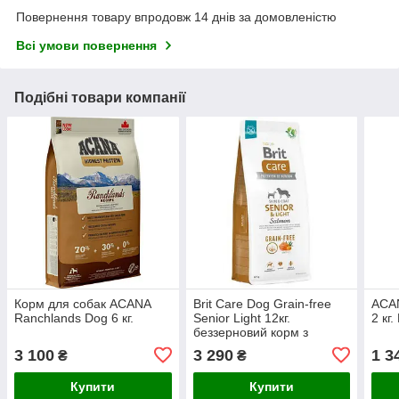
Повернення товару впродовж 14 днів за домовленістю
Всі умови повернення
Подібні товари компанії
Корм для собак ACANA
Brit Care Dog Grain-free
ACAN
Ranchlands Dog 6 кг.
Senior Light 12кг.
2 кг
беззерновий корм з
лососем до -05.2027
3 100
3 290
1 3
₴
₴
Купити
Купити