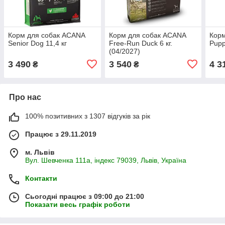
Корм для собак ACANA
Корм для собак ACANA
Корм
Senior Dog 11,4 кг
Free-Run Duck 6 кг.
Pupp
(04/2027)
3 490
3 540
4 3
₴
₴
Про нас
100% позитивних з 1307 відгуків за рік
Працює з 29.11.2019
м. Львів
Вул. Шевченка 111а, індекс 79039, Львів, Україна
Контакти
Сьогодні працює з 09:00 до 21:00
Показати весь графік роботи