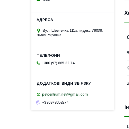
Х
Вул. Шевченка 111а, індекс 79039,
Львів, Україна
В
+380 (97) 865-82-74
К
В
petcentrum.net@gmail.com
+380978658274
І
Ц