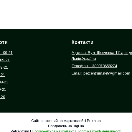
оти
Контакти
: 09-21
Адреса: Вул. Шевченка 111а, інд
Львів,Україна
 09-21
Телефон: +380978658274
09-21
Email: petcentrum.net@gmail.com
-21
09-21
9-21
-20
Сайт створений на маркетплейсі
Prom.ua
Продавець на Bigl.ua
Petcentrum |
Поскаржитися на контент
|
Політика конфіденційності