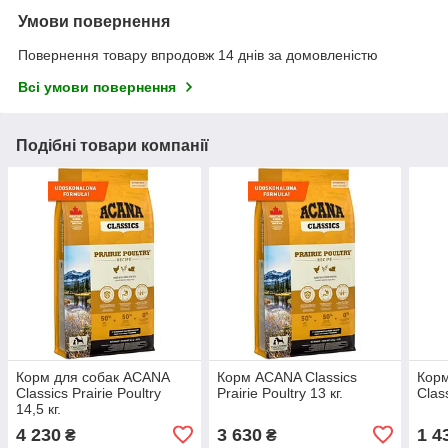
Умови повернення
Повернення товару впродовж 14 днів за домовленістю
Всі умови повернення
Подібні товари компанії
Корм для собак ACANA
Корм ACANA Classics
Корм
Classics Prairie Poultry
Prairie Poultry 13 кг.
Class
14,5 кг.
4 230
3 630
1 4
₴
₴