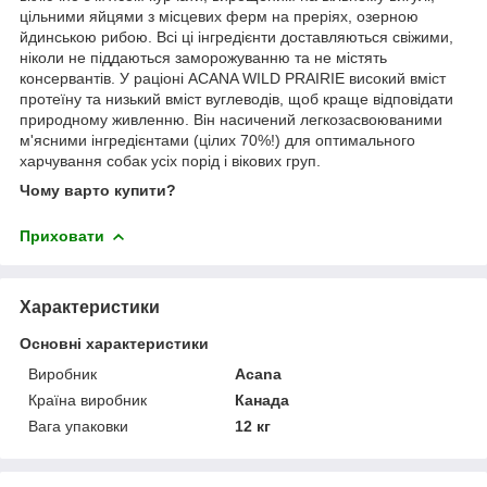
цільними яйцями з місцевих ферм на преріях, озерною
йдинською рибою. Всі ці інгредієнти доставляються свіжими,
ніколи не піддаються заморожуванню та не містять
консервантів. У раціоні ACANA WILD PRAIRIE високий вміст
протеїну та низький вміст вуглеводів, щоб краще відповідати
природному живленню. Він насичений легкозасвоюваними
м'ясними інгредієнтами (цілих 70%!) для оптимального
харчування собак усіх порід і вікових груп.
Чому варто купити?
Приховати
Характеристики
Основні характеристики
Виробник
Acana
Країна виробник
Канада
Вага упаковки
12 кг