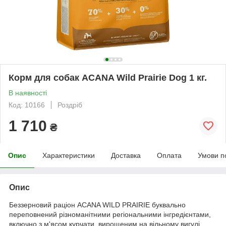
Корм для собак ACANA Wild Prairie Dog 1 кг.
В наявності
Код: 10166
Роздріб
1 710
₴
Опис
Характеристики
Доставка
Оплата
Умови п
Опис
Беззерновий раціон ACANA WILD PRAIRIE буквально
переповнений різноманітними регіональними інгредієнтами,
включно з м'ясом курчати, вирощеним на вільному вигулі,