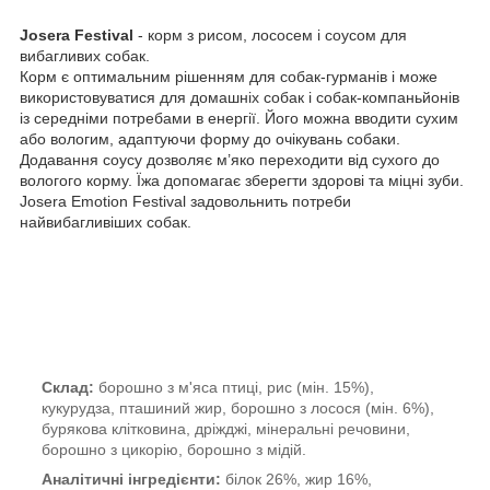
Josera Festival
- корм з рисом, лососем і соусом для
вибагливих собак.
Корм є оптимальним рішенням для собак-гурманів і може
використовуватися для домашніх собак і собак-компаньйонів
із середніми потребами в енергії. Його можна вводити сухим
або вологим, адаптуючи форму до очікувань собаки.
Додавання соусу дозволяє м’яко переходити від сухого до
вологого корму. Їжа допомагає зберегти здорові та міцні зуби.
Josera Emotion Festival задовольнить потреби
найвибагливіших собак.
Склад:
борошно з м'яса птиці, рис (мін. 15%),
кукурудза, пташиний жир, борошно з лосося (мін. 6%),
бурякова клітковина, дріжджі, мінеральні речовини,
борошно з цикорію, борошно з мідій.
Аналітичні інгредієнти:
білок 26%, жир 16%,