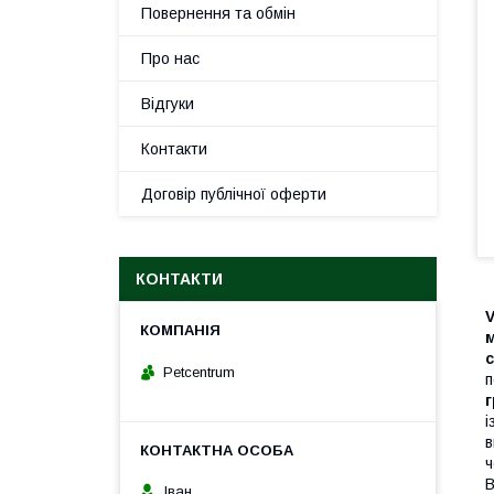
Повернення та обмін
Про нас
Відгуки
Контакти
Договір публічної оферти
КОНТАКТИ
V
м
Petcentrum
п
г
і
в
ч
B
Іван