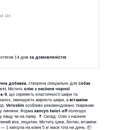
од:
116
ротягом 14 днів
за домовленістю
чна добавка
, створена спеціально для
собак
сті
. Містить
олію з насіння чорної
a-9
, що сприяють еластичності шкіри та
залоз, зменшують жирність шкіри, а
вітаміни
єр.
Vetoskin
особливо рекомендовано тваринам
му линянні. Форма
капсул twist-off
полегшує
 пащу чи на лапку. 💊 Склад: Олія з насіння
иний віск, лецитин. Містить цинк, біотин, вітаміни
— 1 капсула на кожні 5 кг маси тіла на день. 📦