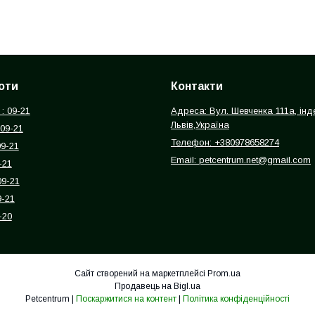
оти
Контакти
: 09-21
Адреса: Вул. Шевченка 111а, інд
Львів,Україна
 09-21
Телефон: +380978658274
09-21
Email: petcentrum.net@gmail.com
-21
09-21
9-21
-20
Сайт створений на маркетплейсі
Prom.ua
Продавець на Bigl.ua
Petcentrum |
Поскаржитися на контент
|
Політика конфіденційності