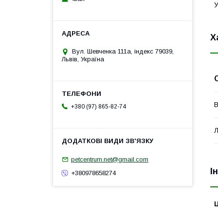
У
Х
Вул. Шевченка 111а, індекс 79039,
Львів, Україна
В
+380 (97) 865-82-74
Л
petcentrum.net@gmail.com
І
+380978658274
Ц