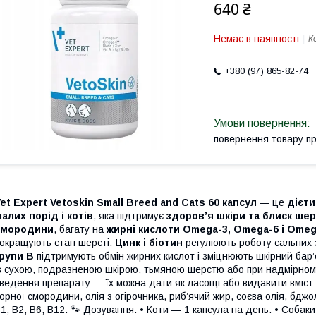
640 ₴
Немає в наявності
К
+380 (97) 865-82-74
повернення товару п
et Expert Vetoskin Small Breed and Cats 60 капсул
— це
дієти
алих порід і котів
, яка підтримує
здоров’я шкіри та блиск шер
смородини
, багату на
жирні кислоти Omega-3, Omega-6 і Omeg
окращують стан шерсті.
Цинк і біотин
регулюють роботу сальних 
рупи B
підтримують обмін жирних кислот і зміцнюють шкірний бар’
з сухою, подразненою шкірою, тьмяною шерстю або при надмірно
ведення препарату — їх можна дати як ласощі або видавити вміст у
орної смородини, олія з огірочника, риб’ячий жир, соєва олія, бджол
1, B2, B6, B12. 🐾 Дозування: • Коти — 1 капсула на день. • Собаки 