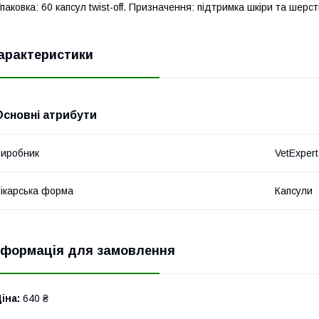
паковка: 60 капсул twist-off. Призначення: підтримка шкіри та шерсті
арактеристики
Основні атрибути
иробник
VetExpert
ікарська форма
Капсули
нформація для замовлення
іна:
640 ₴