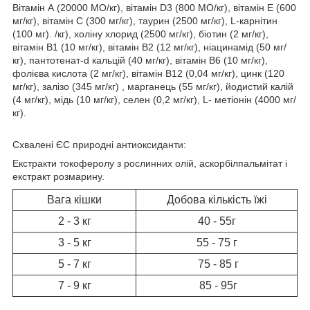
Вітамін А (20000 МО/кг), вітамін D3 (800 МО/кг), вітамін Е (600
мг/кг), вітамін С (300 мг/кг), таурин (2500 мг/кг), L-карнітин
(100 мг). /кг), холіну хлорид (2500 мг/кг), біотин (2 мг/кг),
вітамін B1 (10 мг/кг), вітамін B2 (12 мг/кг), ніацинамід (50 мг/
кг), пантотенат-d кальцій (40 мг/кг), вітамін В6 (10 мг/кг),
фолієва кислота (2 мг/кг), вітамін В12 (0,04 мг/кг), цинк (120
мг/кг), залізо (345 мг/кг) , марганець (55 мг/кг), йодистий калій
(4 мг/кг), мідь (10 мг/кг), селен (0,2 мг/кг), L- метіонін (4000 мг/
кг).
Схвалені ЄС природні антиоксиданти:
Екстракти токоферолу з рослинних олій, аскорбілпальмітат і
екстракт розмарину.
Вага кішки
Добова кількість їжі
2 - 3 кг
40 - 55г
3 - 5 кг
55 - 75 г
5 - 7 кг
75 - 85 г
7 - 9 кг
85 - 95г