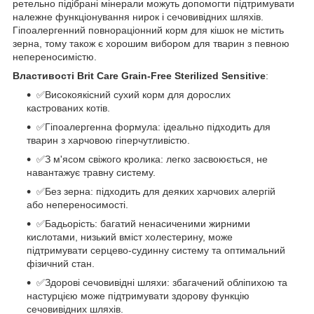
ретельно підібрані мінерали можуть допомогти підтримувати
належне функціонування нирок і сечовивідних шляхів.
Гіпоалергенний повнораціонний корм для кішок не містить
зерна, тому також є хорошим вибором для тварин з певною
непереносимістю.
Властивості
Brit Care Grain-Free Sterilized Sensitive
:
✅Високоякісний сухий корм для дорослих
кастрованих котів.
✅Гіпоалергенна формула: ідеально підходить для
тварин з харчовою гіперчутливістю.
✅З м'ясом свіжого кролика: легко засвоюється, не
навантажує травну систему.
✅Без зерна: підходить для деяких харчових алергій
або непереносимості.
✅Бадьорість: багатий ненасиченими жирними
кислотами, низький вміст холестерину, може
підтримувати серцево-судинну систему та оптимальний
фізичний стан.
✅Здорові сечовивідні шляхи: збагачений обліпихою та
настурцією може підтримувати здорову функцію
сечовивідних шляхів.