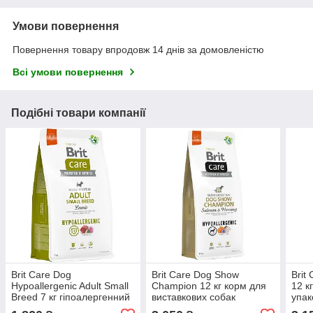
Умови повернення
Повернення товару впродовж 14 днів за домовленістю
Всі умови повернення
Подібні товари компанії
Brit Care Dog
Brit Care Dog Show
Brit
Hypoallergenic Adult Small
Champion 12 кг корм для
12 к
Breed 7 кг гіпоалергенний
виставкових собак
упак
для собак малих порід з