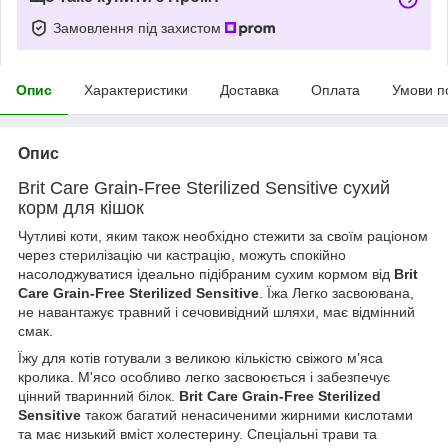
Замовлення під захистом
Опис
Характеристики
Доставка
Оплата
Умови п
Опис
Brit Care Grain-Free Sterilized Sensitive сухий
корм для кішок
Чутливі коти, яким також необхідно стежити за своїм раціоном
через стерилізацію чи кастрацію, можуть спокійно
насолоджуватися ідеально підібраним сухим кормом від
Brit
Care Grain-Free Sterilized
Sensitive
. Їжа Легко засвоювана,
не навантажує травний і сечовивідний шляхи, має відмінний
смак.
Їжу для котів готували з великою кількістю свіжого м’яса
кролика. М'ясо особливо легко засвоюється і забезпечує
цінний тваринний білок.
Brit Care Grain-Free Sterilized
Sensitive
також багатий ненасиченими жирними кислотами
та має низький вміст холестерину. Спеціальні трави та