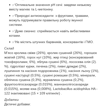
✅Оптимальне значення pH сечі: завдяки низькому
вмісту магнію та L-метіоніну.
✅Природні антиоксиданти: з фруктами, травами,
можуть підтримувати правильну роботу імунної
системи.
✅Дуже смачно: сприймається навіть вибагливими
котами.
✅Не містить штучних барвників, консервантів і ГМО.
Склад
М'ясо кролика свіже (26%), кролик сушений (26%), горошок
жовтий (16%), горох нут (10%), жир птиці (консервований
токоферолами, 6%), яблука сушені (6%), лососева олія (2).
%), гідролізат курки, печінка (2%), пивні дріжджі (2%),
лушпиння та насіння подорожника (1%), насіння льону (1%),
сушені настурції (0,5%), сушені ромашки (0,5%), мінерали,
обліпиха сушена (0,3%), журавлина сушена (0,2%),
фруктоолігосахариди (0,015%), маннанолігосахариди
(0,015%), мояве юка (0,008%), Lactobacillus acidophilus HA -
122 інактивовані (15 × 109 клітин/кг) .
Додатки
Дієтичні добавки: