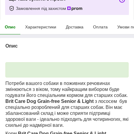
Замовлення під захистом
Опис
Характеристики
Доставка
Оплата
Умови п
Опис
Потреби вашого собаки в поживних речовинах
змінюються з віком, тому найкращим вибором буде
годувати його спеціальним кормом для старших собак.
Brit Care Dog Grain-free Senior & Light
з лососем був
спеціально розроблений для старших собак. Він має
збалансований склад і може сприяти підтримці
здорової ваги - ідеально підходить для чотириногих, які
схильні до надмірної ваги.
Корм
Brit Care Dog Grain-free Senior & Light