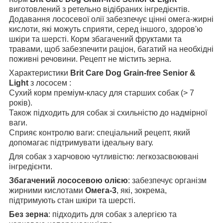
виготовлений з ретельно відібраних інгредієнтів.
Додавання лососевої олії забезпечує цінні омега-жирні
кислоти, які можуть сприяти, серед іншого, здоров'ю
шкіри та шерсті. Корм ​​збагачений фруктами та
травами, щоб забезпечити раціон, багатий на необхідні
поживні речовини. Рецепт не містить зерна.
Характеристики
Brit Care Dog Grain-free Senior &
Light
з лососем :
Сухий корм преміум-класу для старших собак (> 7
років).
Також підходить для собак зі схильністю до надмірної
ваги.
Сприяє контролю ваги: ​​спеціальний рецепт, який
допомагає підтримувати ідеальну вагу.
Для собак з харчовою чутливістю: легкозасвоювані
інгредієнти.
Збагачений лососевою олією
: забезпечує організм
жирними кислотами
Омега-3
, які, зокрема,
підтримують стан шкіри та шерсті.
Без зерна
: підходить для собак з алергією та