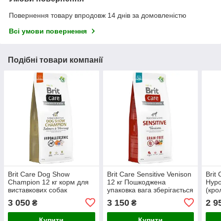
Повернення товару впродовж 14 днів за домовленістю
Всі умови повернення
Подібні товари компанії
Brit Care Dog Show
Brit Care Sensitive Venison
Brit
Champion 12 кг корм для
12 кг Пошкоджена
Hypo
виставкових собак
упаковка вага зберігається
(кро
зайв
3 050
3 150
2 9
₴
₴
Купити
Купити