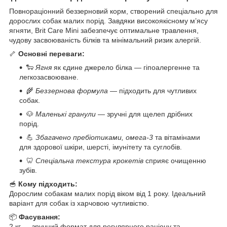
Повнораціонний беззерновий корм, створений спеціально для
дорослих собак малих порід. Завдяки високоякісному м’ясу
ягняти, Brit Care Mini забезпечує оптимальне травлення,
чудову засвоюваність білків та мінімальний ризик алергій.
🦴
Основні переваги:
🐑
Ягня
як єдине джерело білка — гіпоалергенне та
легкозасвоюване.
🌾
Беззернова формула
— підходить для чутливих
собак.
🐶
Маленькі гранули
— зручні для щелеп дрібних
порід.
💪
Збагачено пребіотиками, омега-3
та вітамінами
для здорової шкіри, шерсті, імунітету та суглобів.
🦷
Спеціальна текстура крокетів
сприяє очищенню
зубів.
🥣
Кому підходить:
Дорослим собакам малих порід віком від 1 року. Ідеальний
варіант для собак із харчовою чутливістю.
📦
Фасування:
2 кг — зручний формат для регулярного раціону та