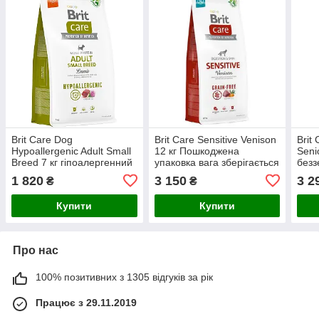
Brit Care Dog
Brit Care Sensitive Venison
Brit
Hypoallergenic Adult Small
12 кг Пошкоджена
Senio
Breed 7 кг гіпоалергенний
упаковка вага зберігається
безз
для собак малих порід з
лосо
1 820
3 150
3 2
₴
₴
ягням
Купити
Купити
Про нас
100% позитивних з 1305 відгуків за рік
Працює з 29.11.2019