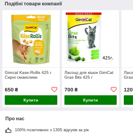
Подібні товари компанії
Gimcat Kase-Rollis 425 г.
Ласощі для кішок GimCat
Ласо
Сирні смаколики
Gras Bits 425 г
Gras
650
700
120
₴
₴
Купити
Купити
Про нас
100% позитивних з 1305 відгуків за рік