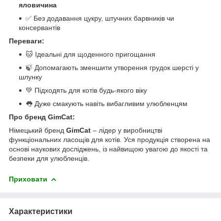
яловичина
✅ Без додавання цукру, штучних барвників чи
консервантів
Переваги:
🐱 Ідеальні для щоденного пригощання
🍃 Допомагають зменшити утворення грудок шерсті у
шлунку
💚 Підходять для котів будь-якого віку
👅 Дуже смакують навіть вибагливим улюбленцям
Про бренд GimCat:
Німецький бренд
GimCat
– лідер у виробництві
функціональних ласощів для котів. Уся продукція створена на
основі наукових досліджень, із найвищою увагою до якості та
безпеки для улюбленців.
Приховати
Характеристики