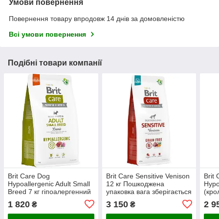
Умови повернення
Повернення товару впродовж 14 днів за домовленістю
Всі умови повернення
Подібні товари компанії
Brit Care Dog
Brit Care Sensitive Venison
Brit
Hypoallergenic Adult Small
12 кг Пошкоджена
Hypo
Breed 7 кг гіпоалергенний
упаковка вага зберігається
(кро
для собак малих порід з
зайв
1 820
3 150
2 9
₴
₴
ягням