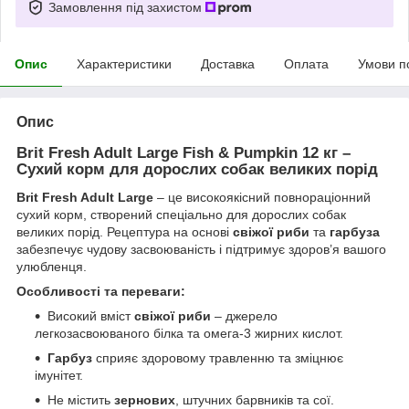
Замовлення під захистом
Опис
Характеристики
Доставка
Оплата
Умови п
Опис
Brit Fresh Adult Large Fish & Pumpkin 12 кг –
Сухий корм для дорослих собак великих порід
Brit Fresh Adult Large
– це високоякісний повнораціонний
сухий корм, створений спеціально для дорослих собак
великих порід. Рецептура на основі
свіжої риби
та
гарбуза
забезпечує чудову засвоюваність і підтримує здоров’я вашого
улюбленця.
Особливості та переваги:
Високий вміст
свіжої риби
– джерело
легкозасвоюваного білка та омега-3 жирних кислот.
Гарбуз
сприяє здоровому травленню та зміцнює
імунітет.
Не містить
зернових
, штучних барвників та сої.