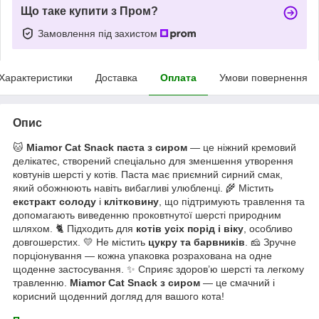
Що таке купити з Пром?
Замовлення під захистом
Характеристики
Доставка
Оплата
Умови повернення
Опис
🐱
Miamor Cat Snack паста з сиром
— це ніжний кремовий
делікатес, створений спеціально для зменшення утворення
ковтунів шерсті у котів. Паста має приємний сирний смак,
який обожнюють навіть вибагливі улюбленці. 🌾 Містить
екстракт солоду
і
клітковину
, що підтримують травлення та
допомагають виведенню проковтнутої шерсті природним
шляхом. 🐈 Підходить для
котів усіх порід і віку
, особливо
довгошерстих. 💛 Не містить
цукру та барвників
. 🧀 Зручне
порціонування — кожна упаковка розрахована на одне
щоденне застосування. ✨ Сприяє здоров’ю шерсті та легкому
травленню.
Miamor Cat Snack з сиром
— це смачний і
корисний щоденний догляд для вашого кота!