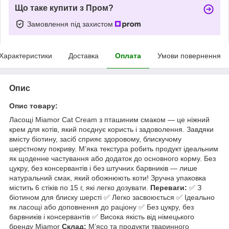
Що таке купити з Пром?
Замовлення під захистом
Характеристики
Доставка
Оплата
Умови повернення
Опис
Опис товару:
Ласощі Miamor Cat Cream з пташиним смаком — це ніжний
крем для котів, який поєднує користь і задоволення. Завдяки
вмісту біотину, засіб сприяє здоровому, блискучому
шерстному покриву. М’яка текстура робить продукт ідеальним
як щоденне частування або додаток до основного корму. Без
цукру, без консервантів і без штучних барвників — лише
натуральний смак, який обожнюють коти! Зручна упаковка
містить 6 стіків по 15 г, які легко дозувати.
Переваги:
✅ З
біотином для блиску шерсті ✅ Легко засвоюється ✅ Ідеально
як ласощі або доповнення до раціону ✅ Без цукру, без
барвників і консервантів ✅ Висока якість від німецького
бренду Miamor
Склад:
М’ясо та продукти тваринного