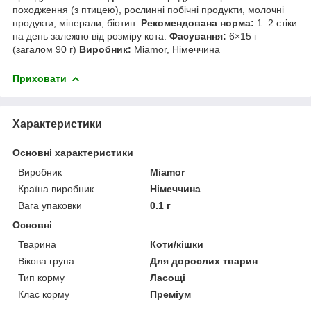
походження (з птицею), рослинні побічні продукти, молочні
продукти, мінерали, біотин.
Рекомендована норма:
1–2 стіки
на день залежно від розміру кота.
Фасування:
6×15 г
(загалом 90 г)
Виробник:
Miamor, Німеччина
Приховати
Характеристики
Основні характеристики
Виробник
Miamor
Країна виробник
Німеччина
Вага упаковки
0.1 г
Основні
Тварина
Коти/кішки
Вікова група
Для дорослих тварин
Тип корму
Ласощі
Клас корму
Преміум