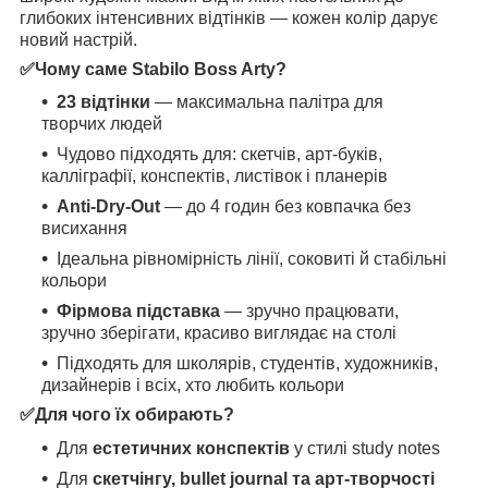
глибоких інтенсивних відтінків — кожен колір дарує
новий настрій.
✅Чому саме Stabilo Boss Arty?
23 відтінки
— максимальна палітра для
творчих людей
Чудово підходять для: скетчів, арт-буків,
калліграфії, конспектів, листівок і планерів
Anti-Dry-Out
— до 4 годин без ковпачка без
висихання
Ідеальна рівномірність лінії, соковиті й стабільні
кольори
Фірмова підставка
— зручно працювати,
зручно зберігати, красиво виглядає на столі
Підходять для школярів, студентів, художників,
дизайнерів і всіх, хто любить кольори
✅Для чого їх обирають?
Для
естетичних конспектів
у стилі study notes
Для
скетчінгу, bullet journal та арт-творчості