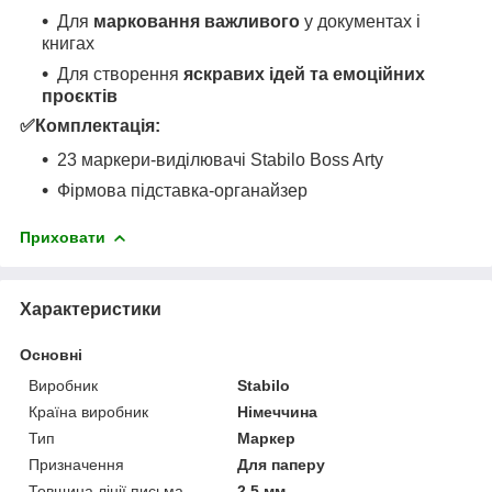
Для
марковання важливого
у документах і
книгах
Для створення
яскравих ідей та емоційних
проєктів
✅Комплектація:
23 маркери-виділювачі Stabilo Boss Arty
Фірмова підставка-органайзер
Приховати
Характеристики
Основні
Виробник
Stabilo
Країна виробник
Німеччина
Тип
Маркер
Призначення
Для паперу
Товщина лінії письма
2.5 мм