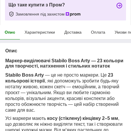
Що таке купити з Пром?
Замовлення під захистом
Опис
Характеристики
Доставка
Оплата
Умови п
Опис
Маркер-виділювачі Stabilo Boss Arty — 23 кольори
для творчості, натхнення і стильних нотаток
Stabilo Boss Arty
— це не просто маркери. Це
23
кольорові історії
, які допоможуть зробити будь-яку
нотатку живою, кожен скетч — емоційним, а творчий
проєкт — унікальним. Якщо ви любите гармонію
кольорів, візуальні акценти, красиві конспекти або
просто обожнюєте творчість — цей набір створений
саме для вас.
Усі маркери мають
косу (стіклену) кінцівку 2–5 мм
,
що дозволяє як ніжно виділяти текст, так і створювати
широкі художні мазки. Від м’яких пастельних до