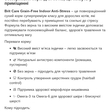
приміщенні
Brit Care Grain-Free Indoor Anti-Stress
– це повнораціонний
сухий корм суперпреміум класу для дорослих котів, які
постійно перебувають у приміщенні та схильні до стресу.
Формула без зерна та з високим вмістом індички допомагає
підтримувати психоемоційний баланс, здоров’я травлення та
оптимальну вагу.
Переваги корму:
🐔 Високий вміст м’яса індички – легко засвоюється та
підтримує м’язи
🌿 Натуральні антистрес-компоненти (ромашка,
пустирник)
🚫 Без зерна – підходить для чутливого травлення
🦷 Контроль утворення шерстяних грудок (hairball
control)
💩 Підтримка здорової мікрофлори кишківника
✨ Омега-3 та Омега-6 для здорової шкіри і блискучої
шерсті
Кому підходить: