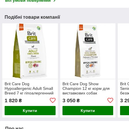
Всі умови повернення
Подібні товари компанії
Brit Care Dog
Brit Care Dog Show
Brit
Hypoallergenic Adult Small
Champion 12 кг корм для
Senio
Breed 7 кг гіпоалергенний
виставкових собак
безз
для собак малих порід з
лосо
1 820
3 050
3 2
₴
₴
ягням
Купити
Купити
Про нас