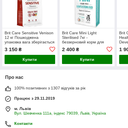
Brit Care Sensitive Venison
Brit Care Mini Light
Brit
12 кг Пошкоджена
Sterilised 7кг -
Heal
упаковка вага зберігається
беззерновий корм для
Deve
маленьких стерилізованих
3 150
2 400
1 9
₴
₴
собак з кроликом і
лососем
Купити
Купити
Про нас
100% позитивних з 1307 відгуків за рік
Працює з 29.11.2019
м. Львів
Вул. Шевченка 111а, індекс 79039, Львів, Україна
Контакти