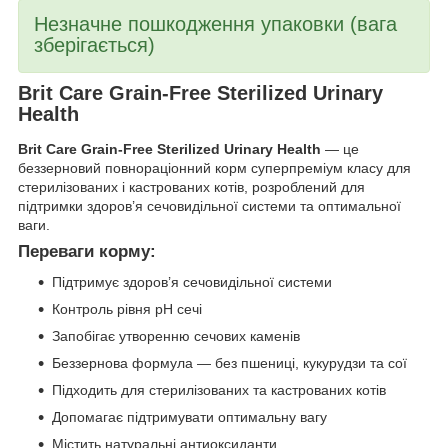
Незначне пошкодження упаковки (вага
зберігається)
Brit Care Grain-Free Sterilized Urinary
Health
Brit Care Grain-Free Sterilized Urinary Health
— це
беззерновий повнораціонний корм суперпреміум класу для
стерилізованих і кастрованих котів, розроблений для
підтримки здоров’я сечовидільної системи та оптимальної
ваги.
Переваги корму:
Підтримує здоров’я сечовидільної системи
Контроль рівня pH сечі
Запобігає утворенню сечових каменів
Беззернова формула — без пшениці, кукурудзи та сої
Підходить для стерилізованих та кастрованих котів
Допомагає підтримувати оптимальну вагу
Містить натуральні антиоксиданти