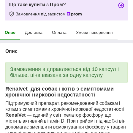
Що таке купити з Пром?
Замовлення під захистом
Опис
Доставка
Оплата
Умови повернення
Опис
Замовлення відправляється від 10 капсул і
більше, ціна вказана за одну капсулу
Renalvet для собак і котів з симптомами
хронічної ниркової недостатності
Підтримуючий препарат, рекомендований собакам і
котам з симптомами хронічної ниркової недостатності.
RenalVet
— єдиний у світі хелатор фосфору, що
містить активний вітамін D. При прийомі під час їжі він
допомагає зменшити всмоктування фосфору у тварин
із хронічною нирковою недостатністю, що може