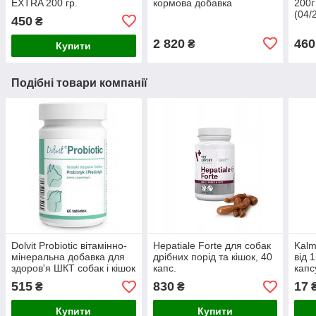
EXTRA 200 гр.
кормова добавка
200г
(04/
450
₴
2 820
460
₴
Купити
Подібні товари компанії
Dolvit Probiotic вітамінно-
Hepatiale Forte для собак
Kalm
мінеральна добавка для
дрібних порід та кішок, 40
від 
здоров'я ШКТ собак і кішок
капс.
капс
Коті
515
830
17
₴
₴
Купити
Купити