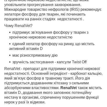
уповільнити прогресування захворювання.
Міжнародне товариство нефрологів (IRIS) рекомендує
хелатори фосфору для тварин, які починають
працювати на ранніх стадіях недостатності .
Чому RenalVet?
підтримує зв'язування фосфору у тварин з
хронічною нирковою недостатністю
єдиний хелатор фосфору на ринку, що містить
активний вітамін D
має різноспрямовану дію
зручність застосування - капсули Twist Off
RenalVet - препарат для підтримки хронічної ниркової
недостатності. Основний інгредієнт - карбонат кальцію,
який зв'язує фосфор в травному тракті. Його дія
підтримується додаванням хітозану з сильними
абсорбуючими властивостями.
RenalVet
також містить
вітамін D, додавання якого заповнює потенційну
нестачу в організмі, спричинену порушенням функції
нирок у разі їх відмови.