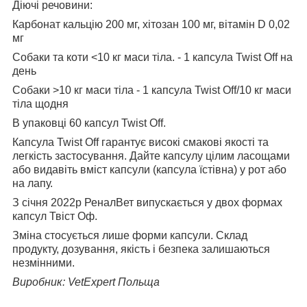
Діючі речовини:
Карбонат кальцію 200 мг, хітозан 100 мг, вітамін D 0,02
мг
Собаки та коти <10 кг маси тіла. - 1 капсула Twist Off на
день
Собаки >10 кг маси тіла - 1 капсула Twist Off/10 кг маси
тіла щодня
В упаковці 60 капсул Twist Off.
Капсула Twist Off гарантує високі смакові якості та
легкість застосування. Дайте капсулу цілим ласощами
або видавіть вміст капсули (капсула їстівна) у рот або
на лапу.
З січня 2022р РеналВет випускається у двох формах
капсул Твіст Оф.
Зміна стосується лише форми капсули. Склад
продукту, дозування, якість і безпека залишаються
незмінними.
Виробник: VetExpert Польща