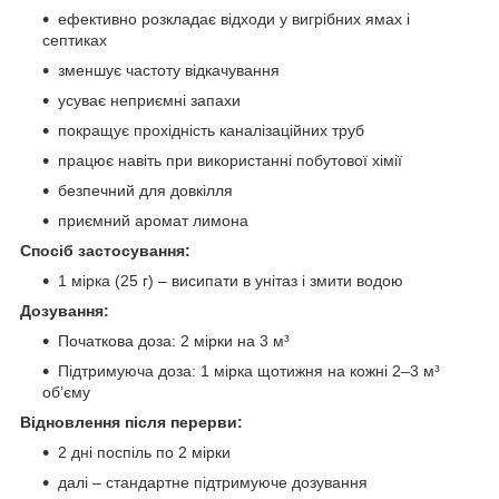
ефективно розкладає відходи у вигрібних ямах і
септиках
зменшує частоту відкачування
усуває неприємні запахи
покращує прохідність каналізаційних труб
працює навіть при використанні побутової хімії
безпечний для довкілля
приємний аромат лимона
Спосіб застосування:
1 мірка (25 г) – висипати в унітаз і змити водою
Дозування:
Початкова доза: 2 мірки на 3 м³
Підтримуюча доза: 1 мірка щотижня на кожні 2–3 м³
об’єму
Відновлення після перерви:
2 дні поспіль по 2 мірки
далі – стандартне підтримуюче дозування