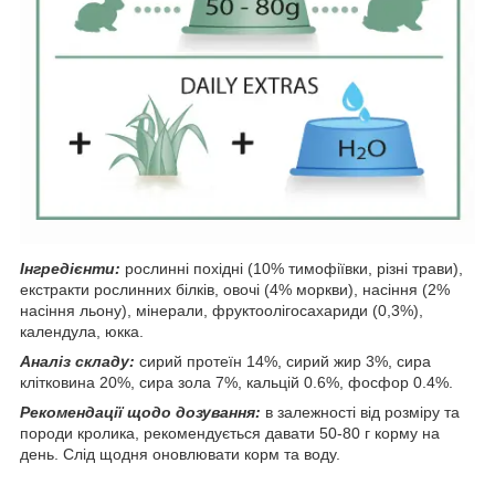
Інгредієнти:
рослинні похідні (10% тимофіївки, різні трави),
екстракти рослинних білків, овочі (4% моркви), насіння (2%
насіння льону), мінерали, фруктоолігосахариди (0,3%),
календула, юкка.
Аналіз складу:
сирий протеїн 14%, сирий жир 3%, сира
клітковина 20%, сира зола 7%, кальцій 0.6%, фосфор 0.4%.
Рекомендації щодо дозування:
в залежності від розміру та
породи кролика, рекомендується давати 50-80 г корму на
день. Слід щодня оновлювати корм та воду.