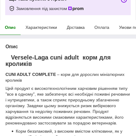
Замовлення під захистом
Опис
Характеристики
Доставка
Оплата
Умови п
Опис
Versele-Laga cuni adult корм для
кроликів
CUNI ADULT COMPLETE
– корм для дорослих мініатюрних
кроликів
Цей продукт є високотехнологічним харчовим рішенням типу
"все в одному", яке забезпечує всі необхідні поживні речовини
і нутрицевтики, а також сприяє природньому збагаченню
організму. Завдяки цьому знижується ризик вибіркового
харчування та недоліку поживних речовин. Продукт
відрізняється високими смаковими характеристиками, його
рекомендовано застосовувати за порадою ветеринарів.
Корм беззлаковий, з високим вмістом клітковини, як у