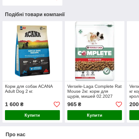
Подібні товари компанії
Корм для собак ACANA
Versele-Laga Complete Rat
Vers
Adult Dog 2 кг.
Mouse 2кг. корм для
кг к
щурів, мишей 02.2027
крол
1 600
965
200
₴
₴
Купити
Купити
Про нас